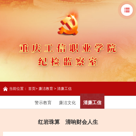
当前位置：
首页
>
廉洁教育
>
清廉工信
清廉工信
警示教育
廉洁文化
红岩珠算 清响财会人生
廉洁教育