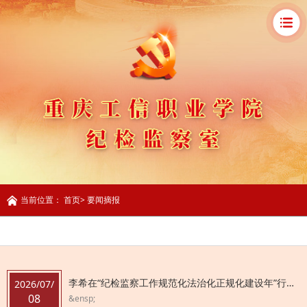
当前位置：
首页
>
要闻摘报
李希在“纪检监察工作规范化法治化正规化建设年”行动再集中抓两年工作推进会上强调
2026/07/
要闻摘报
08
&ensp;