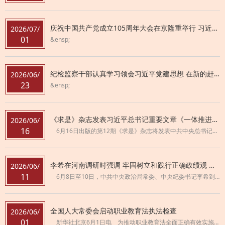
庆祝中国共产党成立105周年大会在京隆重举行 习近平发表重要讲话
2026/07/
01
&ensp;
纪检监察干部认真学习领会习近平党建思想 在新的赶考之路上交出新的优异答卷
2026/06/
23
&ensp;
《求是》杂志发表习近平总书记重要文章《一体推进教育科技人才发展》
2026/06/
16
6月16日出版的第12期《求是》杂志将发表中共中央总书记、国家主席、中央军委主席习近平的重要文章《一体推进教育科技人才发展》。这是习近平总书记2012年12月至2026年4月期间有关重要论述的节录。
李希在河南调研时强调 牢固树立和践行正确政绩观 推进新征程纪检监察工作高质量发展
2026/06/
11
6月8日至10日，中共中央政治局常委、中央纪委书记李希到河南调研。这是6月8日，在省纪委监委机关，李希详细了解“纪检监察工作规范化法治化正规化建设年”行动推进情况，看望纪检监察干部。新华社记者岳月伟摄
全国人大常委会启动职业教育法执法检查
2026/06/
01
新华社北京6月1日电 为推动职业教育法全面正确有效实施，推进现代职业教育体系建设，促进职普融通、产教融合，提升职业学校关键办学能力，进一步增强职业教育的适应性和吸引力，全国人大常委会6月1日启动职业教育法执法检查。