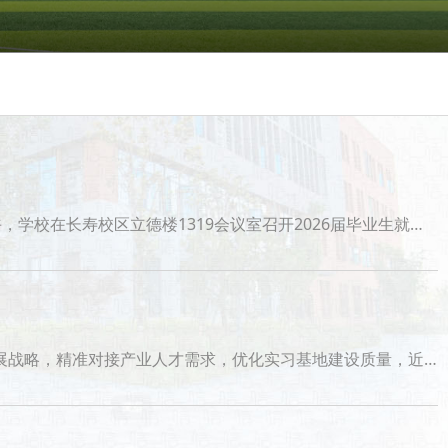
聂勋科处长传达重庆市教委就业工作会议精神，安排部署全校就业工作重点任务。轨道交通学院、智能制造学院、环境工程学院、现代服务学院、信息工程学院
业开展实地调研，全面拓展实习就业岗位资源，深化校企合作内涵。考察团先后走访江苏隆力奇生物科技股份有限公司、汇聚智能科技（昆山）有限公司、江苏视准