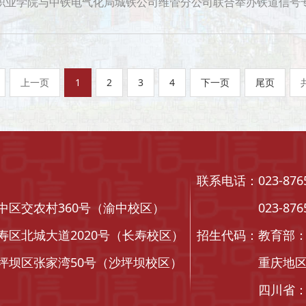
业仪式2025年5月22日上午10:00至11:30，中铁电气化局城铁公司维管分公司与重庆工信职业学院联合举办的信号专业实训（第一期）结业仪式在城铁公
上一页
1
2
3
4
下一页
尾页
联系电话：023-87
中区交农村360号（渝中校区）
023-87651
大道2020号（长寿校区）
招生代码：教育部：1
张家湾50号（沙坪坝校区）
重庆地区：5
四川省：58