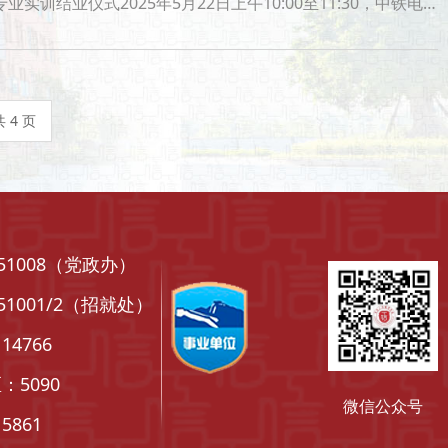
司维管分公司会议室隆重举行。此次结业仪式标志着为期半个月的实训圆满结束，参训学员们即将开启职业生涯的新篇章。重庆工信职业学院纪委书记金文娟、合作
共 4 页
651008（党政办）
001/2（招就处）
4766
090
微信公众号
61