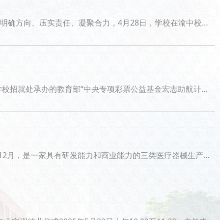
责人及招生就业处全体工作人员参加会议。会上，轨道交通学院、药品与环境工程学院分享就业工作经验，重点介绍了强化组织领导、建立精细化动态管理台账
学员综合能力与就业竞争力，来自我校5个学院的20名学员参与培训并顺利结业。精心筹备，科学规划课程体系为保障培训质量，主办方前期开展充分调研，
条自动化生产线，年生产能力达2亿支。公司在全球拥有60多项发明专利，并获得多项创新产品。的注册批准，包括防针刺采血、输液和静脉导管等。公司的管