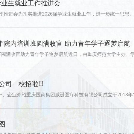
毕业生就业工作推进会
方向、压实责任、凝聚合力，4月28日，学校在渝中校区励行楼召开2026届毕业生就业工作推进会。学校党委副书记、校长杨智勇出席会议并讲话，各专业二级学院负
”院内培训班圆满收官 助力青年学子逐梦启航
承办的教育部“中央专项彩票公益基金宏志助航计划”重庆工信职业学院院内培训班成功举办。本次培训班聚焦青年学子职业发展需求，通过系统化、专业化培训，切实提升
司 校招啦!!!
，是一家具有研发能力和商业能力的三类医疗器械生产企业。公司位于重庆市巴南区，拥有10万级三类医疗器械净化车间，还建有12000多平方米的生产设施，拥有多
图