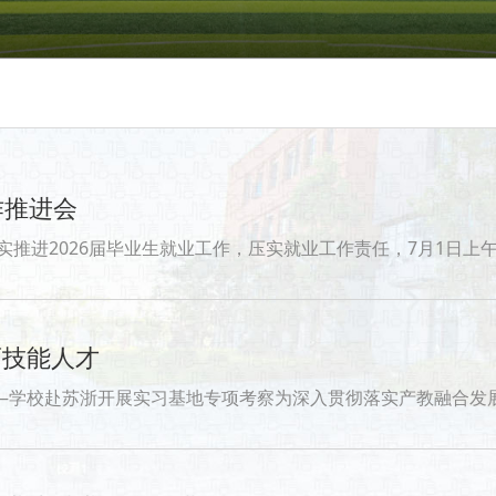
作推进会
学校在长寿校区立德楼1319会议室召开2026届毕业生就业工作推进会。黄文胜副校长出席会议并讲话，招就处及各二级学院党总支书记、副院长参会。会上，招就处
育技能人才
准对接产业人才需求，优化实习基地建设质量，近日，我校由环境工程学院党总支书记欧永春、副院长龚锋、招就处干事周子涵组建专项考察团，赴江苏、浙江四家优质企