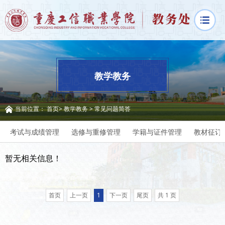
教学教务
当前位置：
首页
>
教学教务
>
常见问题简答
考试与成绩管理
选修与重修管理
学籍与证件管理
教材征订
暂无相关信息！
首页
上一页
1
下一页
尾页
共 1 页